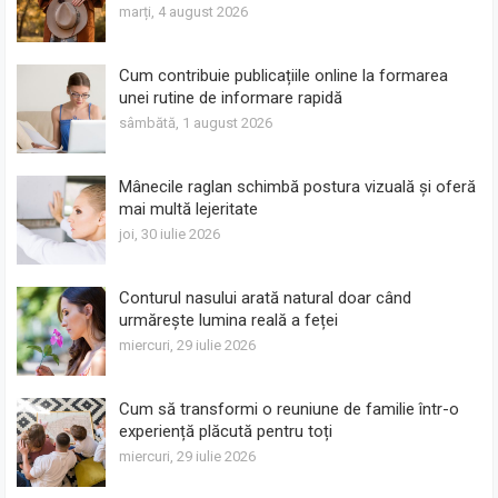
marți, 4 august 2026
Cum contribuie publicațiile online la formarea
unei rutine de informare rapidă
sâmbătă, 1 august 2026
Mânecile raglan schimbă postura vizuală și oferă
mai multă lejeritate
joi, 30 iulie 2026
Conturul nasului arată natural doar când
urmărește lumina reală a feței
miercuri, 29 iulie 2026
Cum să transformi o reuniune de familie într-o
experiență plăcută pentru toți
miercuri, 29 iulie 2026