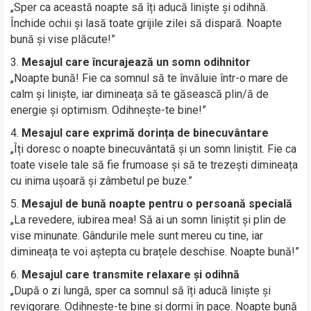
„Sper ca această noapte să îți aducă liniște și odihnă.
Închide ochii și lasă toate grijile zilei să dispară. Noapte
bună și vise plăcute!”
Mesajul care încurajează un somn odihnitor
„Noapte bună! Fie ca somnul să te învăluie într-o mare de
calm și liniște, iar dimineața să te găsească plin/ă de
energie și optimism. Odihnește-te bine!”
Mesajul care exprimă dorința de binecuvântare
„Îți doresc o noapte binecuvântată și un somn liniștit. Fie ca
toate visele tale să fie frumoase și să te trezești dimineața
cu inima ușoară și zâmbetul pe buze.”
Mesajul de bună noapte pentru o persoană specială
„La revedere, iubirea mea! Să ai un somn liniștit și plin de
vise minunate. Gândurile mele sunt mereu cu tine, iar
dimineața te voi aștepta cu brațele deschise. Noapte bună!”
Mesajul care transmite relaxare și odihnă
„După o zi lungă, sper ca somnul să îți aducă liniște și
revigorare. Odihnește-te bine și dormi în pace. Noapte bună