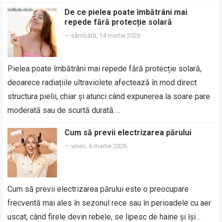
De ce pielea poate îmbătrâni mai
repede fără protecție solară
—
sâmbătă, 14 martie 2026
Pielea poate îmbătrâni mai repede fără protecție solară,
deoarece radiațiile ultraviolete afectează în mod direct
structura pielii, chiar și atunci când expunerea la soare pare
moderată sau de scurtă durată.…
Cum să previi electrizarea părului
—
vineri, 6 martie 2026
Cum să previi electrizarea părului este o preocupare
frecventă mai ales în sezonul rece sau în perioadele cu aer
uscat, când firele devin rebele, se lipesc de haine și își…