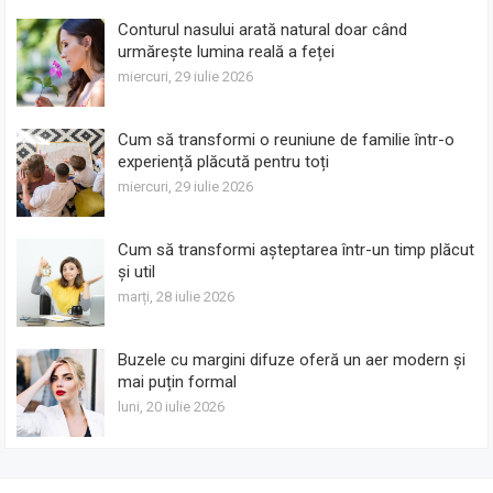
Conturul nasului arată natural doar când
urmărește lumina reală a feței
miercuri, 29 iulie 2026
Cum să transformi o reuniune de familie într-o
experiență plăcută pentru toți
miercuri, 29 iulie 2026
Cum să transformi așteptarea într-un timp plăcut
și util
marți, 28 iulie 2026
Buzele cu margini difuze oferă un aer modern și
mai puțin formal
luni, 20 iulie 2026