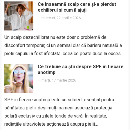
Ce înseamnă scalp care și-a pierdut
echilibrul și cum îl ajuți
—
miercuri, 22 aprilie 2026
Un scalp dezechilibrat nu este doar o problemă de
disconfort temporar, ci un semnal clar că bariera naturală a
pielii capului a fost afectată, ceea ce poate duce la exces…
Ce trebuie să știi despre SPF în fiecare
anotimp
—
marți, 17 martie 2026
SPF în fiecare anotimp este un subiect esențial pentru
sănătatea pielii, deși mulți oameni asociază protecția
solară exclusiv cu zilele toride de vară. În realitate,
radiațiile ultraviolete acționează asupra pielii…