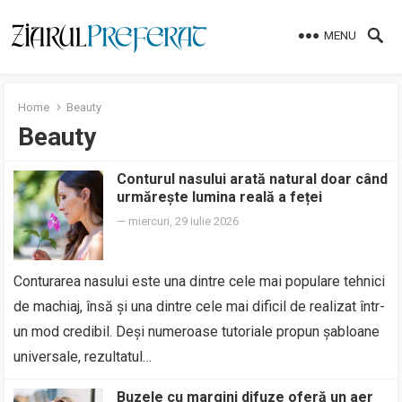
MENU
Home
Beauty
Beauty
Conturul nasului arată natural doar când
urmărește lumina reală a feței
—
miercuri, 29 iulie 2026
Conturarea nasului este una dintre cele mai populare tehnici
de machiaj, însă și una dintre cele mai dificil de realizat într-
un mod credibil. Deși numeroase tutoriale propun șabloane
universale, rezultatul…
Buzele cu margini difuze oferă un aer