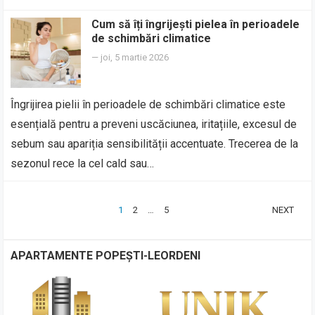
Cum să îți îngrijești pielea în perioadele
de schimbări climatice
—
joi, 5 martie 2026
Îngrijirea pielii în perioadele de schimbări climatice este
esențială pentru a preveni uscăciunea, iritațiile, excesul de
sebum sau apariția sensibilității accentuate. Trecerea de la
sezonul rece la cel cald sau…
PAGINAȚIE
1
2
…
5
NEXT
ARTICOLE
APARTAMENTE POPEȘTI-LEORDENI