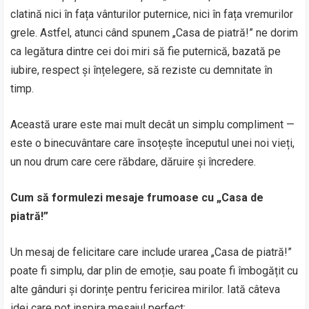
clatină nici în fața vânturilor puternice, nici în fața vremurilor
grele. Astfel, atunci când spunem „Casa de piatră!” ne dorim
ca legătura dintre cei doi miri să fie puternică, bazată pe
iubire, respect și înțelegere, să reziste cu demnitate în
timp.
Această urare este mai mult decât un simplu compliment —
este o binecuvântare care însoțește începutul unei noi vieți,
un nou drum care cere răbdare, dăruire și încredere.
Cum să formulezi mesaje frumoase cu „Casa de
piatră!”
Un mesaj de felicitare care include urarea „Casa de piatră!”
poate fi simplu, dar plin de emoție, sau poate fi îmbogățit cu
alte gânduri și dorințe pentru fericirea mirilor. Iată câteva
idei care pot inspira mesajul perfect: