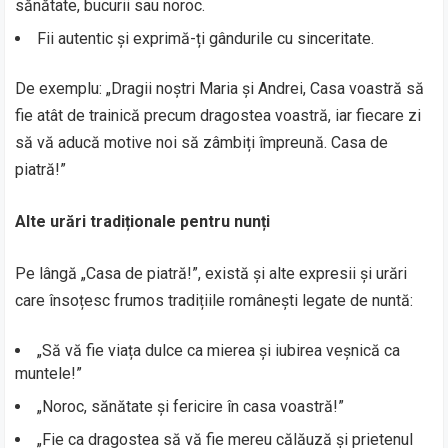
sănătate, bucurii sau noroc.
Fii autentic și exprimă-ți gândurile cu sinceritate.
De exemplu: „Dragii noștri Maria și Andrei, Casa voastră să
fie atât de trainică precum dragostea voastră, iar fiecare zi
să vă aducă motive noi să zâmbiți împreună. Casa de
piatră!”
Alte urări tradiționale pentru nunți
Pe lângă „Casa de piatră!”, există și alte expresii și urări
care însoțesc frumos tradițiile românești legate de nuntă:
„Să vă fie viața dulce ca mierea și iubirea veșnică ca
muntele!”
„Noroc, sănătate și fericire în casa voastră!”
„Fie ca dragostea să vă fie mereu călăuză și prietenul