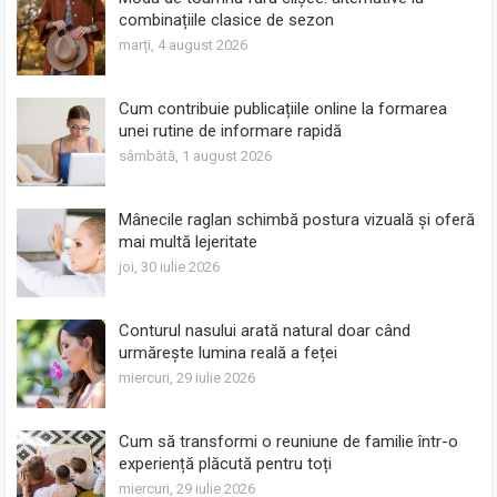
combinațiile clasice de sezon
marți, 4 august 2026
Cum contribuie publicațiile online la formarea
unei rutine de informare rapidă
sâmbătă, 1 august 2026
Mânecile raglan schimbă postura vizuală și oferă
mai multă lejeritate
joi, 30 iulie 2026
Conturul nasului arată natural doar când
urmărește lumina reală a feței
miercuri, 29 iulie 2026
Cum să transformi o reuniune de familie într-o
experiență plăcută pentru toți
miercuri, 29 iulie 2026