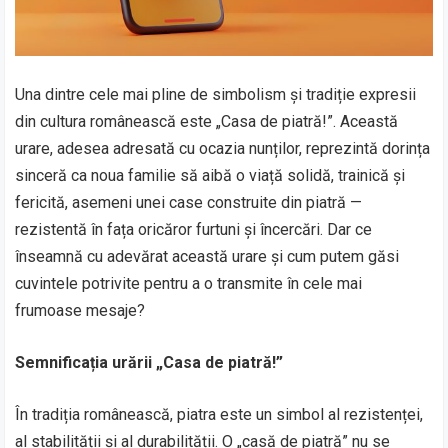
Una dintre cele mai pline de simbolism și tradiție expresii
din cultura românească este „Casa de piatră!”. Această
urare, adesea adresată cu ocazia nunților, reprezintă dorința
sinceră ca noua familie să aibă o viață solidă, trainică și
fericită, asemeni unei case construite din piatră —
rezistentă în fața oricăror furtuni și încercări. Dar ce
înseamnă cu adevărat această urare și cum putem găsi
cuvintele potrivite pentru a o transmite în cele mai
frumoase mesaje?
Semnificația urării „Casa de piatră!”
În tradiția românească, piatra este un simbol al rezistenței,
al stabilității și al durabilității. O „casă de piatră” nu se