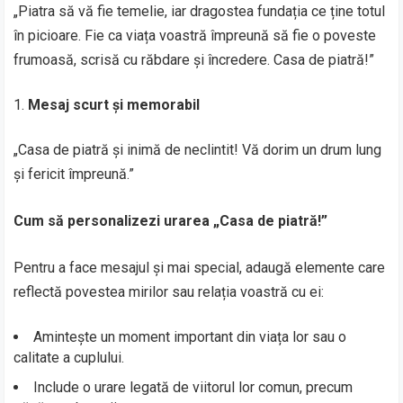
„Piatra să vă fie temelie, iar dragostea fundația ce ține totul
în picioare. Fie ca viața voastră împreună să fie o poveste
frumoasă, scrisă cu răbdare și încredere. Casa de piatră!”
Mesaj scurt și memorabil
„Casa de piatră și inimă de neclintit! Vă dorim un drum lung
și fericit împreună.”
Cum să personalizezi urarea „Casa de piatră!”
Pentru a face mesajul și mai special, adaugă elemente care
reflectă povestea mirilor sau relația voastră cu ei:
Amintește un moment important din viața lor sau o
calitate a cuplului.
Include o urare legată de viitorul lor comun, precum