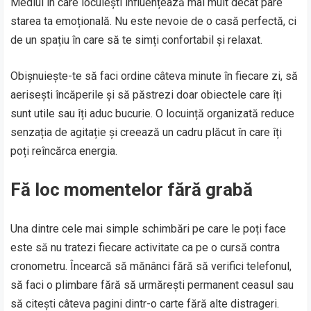
Mediul în care locuiești influențează mai mult decât pare
starea ta emoțională. Nu este nevoie de o casă perfectă, ci
de un spațiu în care să te simți confortabil și relaxat.
Obișnuiește-te să faci ordine câteva minute în fiecare zi, să
aerisești încăperile și să păstrezi doar obiectele care îți
sunt utile sau îți aduc bucurie. O locuință organizată reduce
senzația de agitație și creează un cadru plăcut în care îți
poți reîncărca energia.
Fă loc momentelor fără grabă
Una dintre cele mai simple schimbări pe care le poți face
este să nu tratezi fiecare activitate ca pe o cursă contra
cronometru. Încearcă să mănânci fără să verifici telefonul,
să faci o plimbare fără să urmărești permanent ceasul sau
să citești câteva pagini dintr-o carte fără alte distrageri.