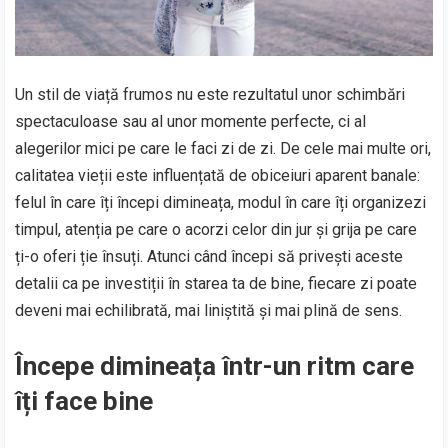
Un stil de viață frumos nu este rezultatul unor schimbări
spectaculoase sau al unor momente perfecte, ci al
alegerilor mici pe care le faci zi de zi. De cele mai multe ori,
calitatea vieții este influențată de obiceiuri aparent banale:
felul în care îți începi dimineața, modul în care îți organizezi
timpul, atenția pe care o acorzi celor din jur și grija pe care
ți-o oferi ție însuți. Atunci când începi să privești aceste
detalii ca pe investiții în starea ta de bine, fiecare zi poate
deveni mai echilibrată, mai liniștită și mai plină de sens.
Începe dimineața într-un ritm care
îți face bine