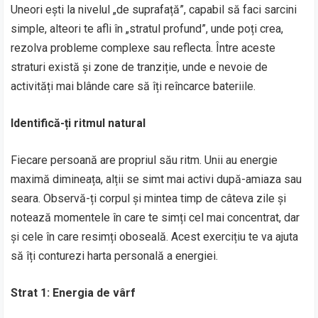
Uneori ești la nivelul „de suprafață”, capabil să faci sarcini
simple, alteori te afli în „stratul profund”, unde poți crea,
rezolva probleme complexe sau reflecta. Între aceste
straturi există și zone de tranziție, unde e nevoie de
activități mai blânde care să îți reîncarce bateriile.
Identifică-ți ritmul natural
Fiecare persoană are propriul său ritm. Unii au energie
maximă dimineața, alții se simt mai activi după-amiaza sau
seara. Observă-ți corpul și mintea timp de câteva zile și
notează momentele în care te simți cel mai concentrat, dar
și cele în care resimți oboseală. Acest exercițiu te va ajuta
să îți conturezi harta personală a energiei.
Strat 1: Energia de vârf