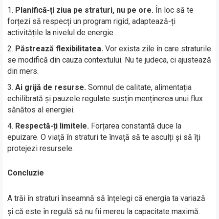
Planifică-ți ziua pe straturi, nu pe ore.
În loc să te
forțezi să respecți un program rigid, adaptează-ți
activitățile la nivelul de energie.
Păstrează flexibilitatea.
Vor exista zile în care straturile
se modifică din cauza contextului. Nu te judeca, ci ajustează
din mers.
Ai grijă de resurse.
Somnul de calitate, alimentația
echilibrată și pauzele regulate susțin menținerea unui flux
sănătos al energiei.
Respectă-ți limitele.
Forțarea constantă duce la
epuizare. O viață în straturi te învață să te asculți și să îți
protejezi resursele.
Concluzie
A trăi în straturi înseamnă să înțelegi că energia ta variază
și că este în regulă să nu fii mereu la capacitate maximă.