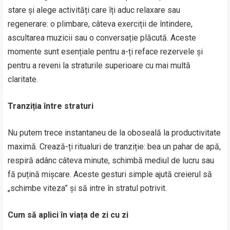
stare și alege activități care îți aduc relaxare sau
regenerare: o plimbare, câteva exerciții de întindere,
ascultarea muzicii sau o conversație plăcută. Aceste
momente sunt esențiale pentru a-ți reface rezervele și
pentru a reveni la straturile superioare cu mai multă
claritate.
Tranziția între straturi
Nu putem trece instantaneu de la oboseală la productivitate
maximă. Crează-ți ritualuri de tranziție: bea un pahar de apă,
respiră adânc câteva minute, schimbă mediul de lucru sau
fă puțină mișcare. Aceste gesturi simple ajută creierul să
„schimbe viteza” și să intre în stratul potrivit.
Cum să aplici în viața de zi cu zi