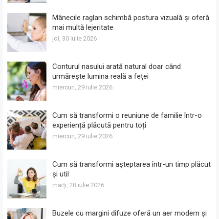
Mânecile raglan schimbă postura vizuală și oferă
mai multă lejeritate
joi, 30 iulie 2026
Conturul nasului arată natural doar când
urmărește lumina reală a feței
miercuri, 29 iulie 2026
Cum să transformi o reuniune de familie într-o
experiență plăcută pentru toți
miercuri, 29 iulie 2026
Cum să transformi așteptarea într-un timp plăcut
și util
marți, 28 iulie 2026
Buzele cu margini difuze oferă un aer modern și