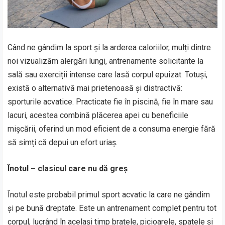
Când ne gândim la sport și la arderea caloriilor, mulți dintre
noi vizualizăm alergări lungi, antrenamente solicitante la
sală sau exerciții intense care lasă corpul epuizat. Totuși,
există o alternativă mai prietenoasă și distractivă:
sporturile acvatice. Practicate fie în piscină, fie în mare sau
lacuri, acestea combină plăcerea apei cu beneficiile
mișcării, oferind un mod eficient de a consuma energie fără
să simți că depui un efort uriaș.
Înotul – clasicul care nu dă greș
Înotul este probabil primul sport acvatic la care ne gândim
și pe bună dreptate. Este un antrenament complet pentru tot
corpul, lucrând în același timp brațele, picioarele, spatele și