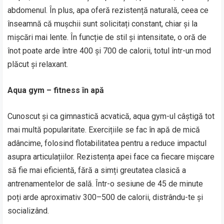
abdomenul. În plus, apa oferă rezistență naturală, ceea ce
înseamnă că mușchii sunt solicitați constant, chiar și la
mișcări mai lente. În funcție de stil și intensitate, o oră de
înot poate arde între 400 și 700 de calorii, totul într-un mod
plăcut și relaxant.
Aqua gym – fitness în apă
Cunoscut și ca gimnastică acvatică, aqua gym-ul câștigă tot
mai multă popularitate. Exercițiile se fac în apă de mică
adâncime, folosind flotabilitatea pentru a reduce impactul
asupra articulațiilor. Rezistența apei face ca fiecare mișcare
să fie mai eficientă, fără a simți greutatea clasică a
antrenamentelor de sală. Într-o sesiune de 45 de minute
poți arde aproximativ 300–500 de calorii, distrându-te și
socializând.