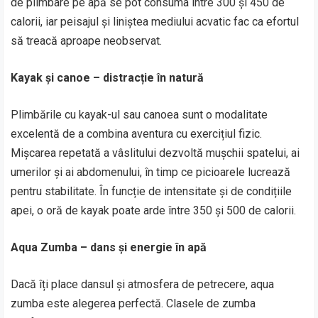
de plimbare pe apă se pot consuma între 300 și 450 de
calorii, iar peisajul și liniștea mediului acvatic fac ca efortul
să treacă aproape neobservat.
Kayak și canoe – distracție în natură
Plimbările cu kayak-ul sau canoea sunt o modalitate
excelentă de a combina aventura cu exercițiul fizic.
Mișcarea repetată a vâslitului dezvoltă mușchii spatelui, ai
umerilor și ai abdomenului, în timp ce picioarele lucrează
pentru stabilitate. În funcție de intensitate și de condițiile
apei, o oră de kayak poate arde între 350 și 500 de calorii.
Aqua Zumba – dans și energie în apă
Dacă îți place dansul și atmosfera de petrecere, aqua
zumba este alegerea perfectă. Clasele de zumba