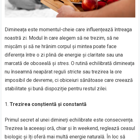
Dimineața este momentul-cheie care influențează întreaga
noastră zi. Modul în care alegem să ne trezim, să ne
mișcăm și să ne hrănim corpul și mintea poate face
diferența între o zi plină de energie și claritate sau una
marcată de oboseală și stres. O rutină echilibrată dimineața
nu înseamnă neapărat reguli stricte sau trezirea la ore
imposibil de devreme, ci obiceiuri sănătoase care creează
stabilitate și bună dispoziție pentru restul zilei.
Trezirea conștientă și constantă
Primul secret al unei dimineți echilibrate este consecvența.
Trezirea la aceeași oră, chiar și în weekend, reglează ceasul
biologic și îți oferă mai multă energie naturală. În loc să