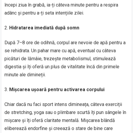
începi ziua în grabă, ia-ți câteva minute pentru a respira
adânc și pentru a-ți seta intențiile zilei.
Hidratarea imediată după somn
După 7–8 ore de odihnă, corpul are nevoie de apă pentru a
se rehidrata. Un pahar mare cu apă, eventual cu câteva
picături de lămâie, trezește metabolismul, stimulează
digestia și îți oferă un plus de vitalitate încă din primele
minute ale dimineții.
Mișcarea ușoară pentru activarea corpului
Chiar dacă nu faci sport intens dimineața, câteva exerciții
de stretching, yoga sau o plimbare scurtă îți pun sângele în
mișcare și îți oferă claritate mentală. Mișcarea blândă
eliberează endorfine și creează o stare de bine care