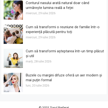
Conturul nasului arată natural doar când
urmărește lumina reală a feței
miercuri, 29 iulie 2026
Cum să transformi o reuniune de familie într-o
experiență plăcută pentru toți
miercuri, 29 iulie 2026
Cum să transformi așteptarea într-un timp plăcut
și util
marți, 28 iulie 2026
Buzele cu margini difuze oferă un aer modern și
mai puțin formal
luni, 20 iulie 2026
© 2025
Ziarul Preferat