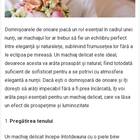
Domnișoarele de onoare joacă un rol esențial în cadrul unei
nunți, iar machiajul lor ar trebui să fie un echilibru perfect
între eleganță și naturalețe, subliniind frumusețea lor fără a
le eclipsa pe mireasă. Un machiaj delicat este ideal,
deoarece acesta va arăta proaspăt și natural, fiind totodată
suficient de sofisticat pentru a se potrivi cu atmosfera
elegantă a nunții. Dacă ești o domnișoară de onoare și îți
dorești să arăți impecabil fără a fi prea încărcată, îți voi
arăta pașii esențiali pentru un machiaj delicat, care va lăsa
un efect de prospețime și luminozitate.
Pregătirea tenului
Un machiaj delicat începe întotdeauna cu o piele bine