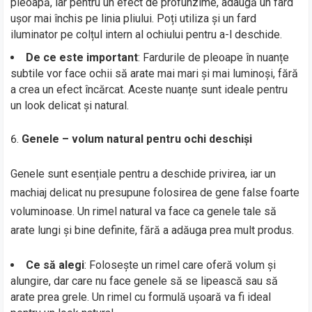
pleoapă, iar pentru un efect de profunzime, adaugă un fard
ușor mai închis pe linia pliului. Poți utiliza și un fard
iluminator pe colțul intern al ochiului pentru a-l deschide.
De ce este important
: Fardurile de pleoape în nuanțe
subtile vor face ochii să arate mai mari și mai luminoși, fără
a crea un efect încărcat. Aceste nuanțe sunt ideale pentru
un look delicat și natural.
Genele – volum natural pentru ochi deschiși
Genele sunt esențiale pentru a deschide privirea, iar un
machiaj delicat nu presupune folosirea de gene false foarte
voluminoase. Un rimel natural va face ca genele tale să
arate lungi și bine definite, fără a adăuga prea mult produs.
Ce să alegi
: Folosește un rimel care oferă volum și
alungire, dar care nu face genele să se lipească sau să
arate prea grele. Un rimel cu formulă ușoară va fi ideal