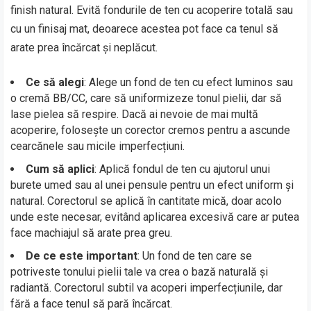
finish natural. Evită fondurile de ten cu acoperire totală sau
cu un finisaj mat, deoarece acestea pot face ca tenul să
arate prea încărcat și neplăcut.
Ce să alegi
: Alege un fond de ten cu efect luminos sau
o cremă BB/CC, care să uniformizeze tonul pielii, dar să
lase pielea să respire. Dacă ai nevoie de mai multă
acoperire, folosește un corector cremos pentru a ascunde
cearcănele sau micile imperfecțiuni.
Cum să aplici
: Aplică fondul de ten cu ajutorul unui
burete umed sau al unei pensule pentru un efect uniform și
natural. Corectorul se aplică în cantitate mică, doar acolo
unde este necesar, evitând aplicarea excesivă care ar putea
face machiajul să arate prea greu.
De ce este important
: Un fond de ten care se
potriveste tonului pielii tale va crea o bază naturală și
radiantă. Corectorul subtil va acoperi imperfecțiunile, dar
fără a face tenul să pară încărcat.