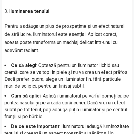
Iluminarea tenului
Pentru a adăuga un plus de prospețime și un efect natural
de strălucire, iluminatorul este esențial. Aplicat corect,
acesta poate transforma un machiaj delicat într-unul cu
adevărat radiant.
Ce să alegi
: Optează pentru un iluminator lichid sau
cremă, care se va topi în piele și nu va crea un efect prăfos.
Dacă preferi pudra, alege un iluminator fin, fără particule
mari de sclipici, pentru un finisaj subtil.
Cum să aplici
: Aplică iluminatorul pe vârful pomeților, pe
puntea nasului și pe arcada sprâncenei. Dacă vrei un efect
subtil pe tot tenul, poți adăuga puțin iluminator și pe centrul
frunții și pe bărbie.
De ce este important
: Iluminatorul adaugă luminozitate
tenului și creează un aspect proaspăt și sănătos. Un