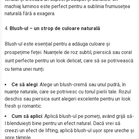
machiaj luminos este perfect pentru a sublinia frumusețea
naturală fără a exagera.
Blush-ul – un strop de culoare naturală
Blush-ul este esențial pentru a adăuga culoare și
prospețime feței. Nuanțele de roz subtil, piersică sau coral
sunt perfecte pentru un look delicat, care să se potrivească
cu tema unei nunți.
Ce să alegi
: Alege un blush-cremă sau unul pudră, în
nuanțe naturale, care se potrivesc cu tonul pielii tale. Rozul
deschis sau piersica sunt alegeri excelente pentru un look
fresh și romantic.
Cum să aplici
: Aplică blush-ul pe pomeți, având grijă să-
l blenduiești bine pentru un efect natural. Dacă vrei să
creezi un efect de lifting, aplică blush-ul ușor spre ureche și
spre tâmple.