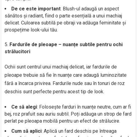
De ce este important
: Blush-ul adaugă un aspect
sănătos și radiant, fiind o parte esențială a unui machiaj
delicat. Culoarea subtilă pe obraji va adăuga feminitate și
prospețime look-ului tău.
Fardurile de pleoape – nuanțe subtile pentru ochi
strălucitori
Ochii sunt centrul unui machiaj delicat, iar fardurile de
pleoape trebuie să fie în nuanțe care adaugă luminozitate
fără a încarca privirea. Fardurile nude sau în tonuri de roz
deschis sunt perfecte pentru acest tip de look.
Ce să alegi
: Folosește farduri în nuanțe neutre, cum ar fi
bej, roz prafuit sau auriu subtil. Poți adăuga un strop de fard
perlat pe pleoapa mobilă pentru un efect de strălucire.
Cum să aplici
: Aplică un fard deschis pe întreaga