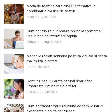
Moda de toamnă fără clișee: alternative la
combinațiile clasice de sezon
marți, 4 august 2026
Cum contribuie publicațiile online la formarea
unei rutine de informare rapidă
sâmbătă, 1 august 2026
Mânecile raglan schimbă postura vizuală și oferă
mai multă lejeritate
joi, 30 iulie 2026
Conturul nasului arată natural doar când
urmărește lumina reală a feței
miercuri, 29 iulie 2026
Cum să transformi o reuniune de familie într-o
experiență plăcută pentru toți