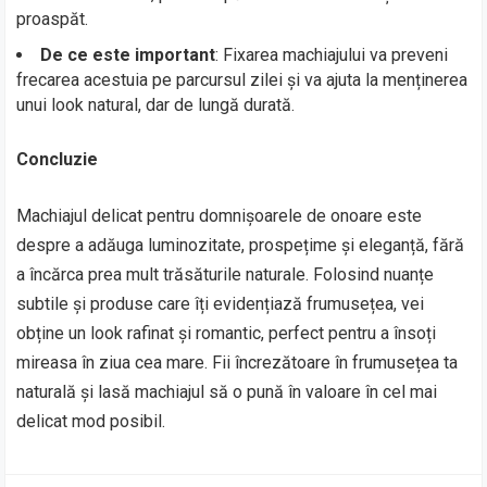
proaspăt.
De ce este important
: Fixarea machiajului va preveni
frecarea acestuia pe parcursul zilei și va ajuta la menținerea
unui look natural, dar de lungă durată.
Concluzie
Machiajul delicat pentru domnișoarele de onoare este
despre a adăuga luminozitate, prospețime și eleganță, fără
a încărca prea mult trăsăturile naturale. Folosind nuanțe
subtile și produse care îți evidențiază frumusețea, vei
obține un look rafinat și romantic, perfect pentru a însoți
mireasa în ziua cea mare. Fii încrezătoare în frumusețea ta
naturală și lasă machiajul să o pună în valoare în cel mai
delicat mod posibil.