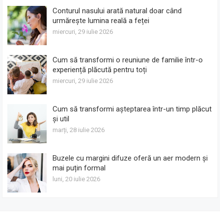
Conturul nasului arată natural doar când
urmărește lumina reală a feței
miercuri, 29 iulie 2026
Cum să transformi o reuniune de familie într-o
experiență plăcută pentru toți
miercuri, 29 iulie 2026
Cum să transformi așteptarea într-un timp plăcut
și util
marți, 28 iulie 2026
Buzele cu margini difuze oferă un aer modern și
mai puțin formal
luni, 20 iulie 2026