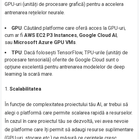
GPU-uri (unități de procesare grafică) pentru a accelera
antrenarea rețelelor neurale.
GPU
: Căutând platforme care oferă acces la GPU-uri,
cum ar fi
AWS EC2 P3 Instances
,
Google Cloud AI
,
sau
Microsoft Azure GPU VMs
.
TPU
: Dacă folosești TensorFlow, TPU-urile (unități de
procesare tensorială) oferite de Google Cloud sunt o
opțiune excelentă pentru antrenarea modelelor de deep
learning la scară mare.
Scalabilitatea
În funcție de complexitatea proiectului tău AI, ar trebui să
alegi o platformă care permite scalarea rapidă a resurselor.
În cazul în care proiectul tău se dezvoltă, vei avea nevoie
de platforme care îți permit să adaugi resurse suplimentare
(GPU-uri, stocare etc.) pe măsură ce cerințele cresc.