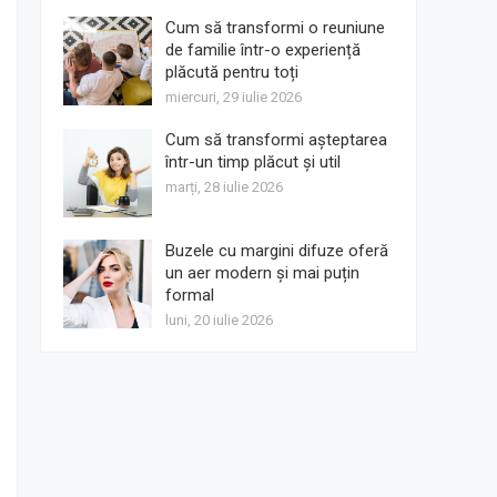
Cum să transformi o reuniune
de familie într-o experiență
plăcută pentru toți
miercuri, 29 iulie 2026
Cum să transformi așteptarea
într-un timp plăcut și util
marți, 28 iulie 2026
Buzele cu margini difuze oferă
un aer modern și mai puțin
formal
luni, 20 iulie 2026