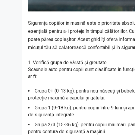
Siguranța copiilor în mașină este o prioritate absolu
esențială pentru a-i proteja în timpul călătoriilor. 
poate părea copleșitor. Acest ghid îți oferă informa
micuțul tău să călătorească confortabil și în sigura
Verifică grupa de vârstă și greutate
Scaunele auto pentru copii sunt clasificate în funcț
ar fi:
Grupa 0+ (0-13 kg): pentru nou-născuți și bebel
protecție maximă a capului și gâtului.
Grupa 1 (9-18 kg): pentru copiii între 9 luni și 
de siguranță integrate.
Grupa 2/3 (15-36 kg): pentru copiii mai mari, pân
pentru centura de siguranță a mașinii.