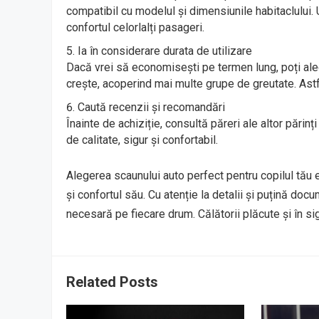
compatibil cu modelul și dimensiunile habitaclului
confortul celorlalți pasageri.
Ia în considerare durata de utilizare
Dacă vrei să economisești pe termen lung, poți aleg
crește, acoperind mai multe grupe de greutate. Astf
Caută recenzii și recomandări
Înainte de achiziție, consultă păreri ale altor părin
de calitate, sigur și confortabil.
Alegerea scaunului auto perfect pentru copilul tău 
și confortul său. Cu atenție la detalii și puțină doc
necesară pe fiecare drum. Călătorii plăcute și în si
Related Posts