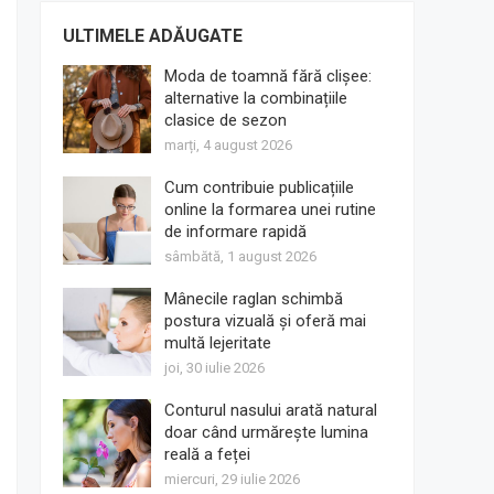
ULTIMELE ADĂUGATE
Moda de toamnă fără clișee:
alternative la combinațiile
clasice de sezon
marți, 4 august 2026
Cum contribuie publicațiile
online la formarea unei rutine
de informare rapidă
sâmbătă, 1 august 2026
Mânecile raglan schimbă
postura vizuală și oferă mai
multă lejeritate
joi, 30 iulie 2026
Conturul nasului arată natural
doar când urmărește lumina
reală a feței
miercuri, 29 iulie 2026