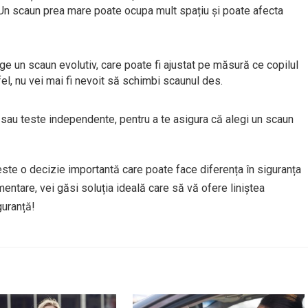
. Un scaun prea mare poate ocupa mult spațiu și poate afecta
e un scaun evolutiv, care poate fi ajustat pe măsură ce copilul
el, nu vei mai fi nevoit să schimbi scaunul des.
ți sau teste independente, pentru a te asigura că alegi un scaun
este o decizie importantă care poate face diferența în siguranța
umentare, vei găsi soluția ideală care să vă ofere liniștea
guranță!