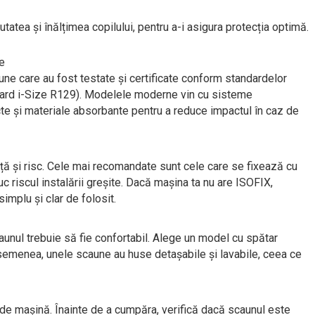
tatea și înălțimea copilului, pentru a-i asigura protecția optimă.
e
une care au fost testate și certificate conform standardelor
ard i-Size R129). Modelele moderne vin cu sisteme
ncte și materiale absorbante pentru a reduce impactul în caz de
ță și risc. Cele mai recomandate sunt cele care se fixează cu
c riscul instalării greșite. Dacă mașina ta nu are ISOFIX,
implu și clar de folosit.
unul trebuie să fie confortabil. Alege un model cu spătar
asemenea, unele scaune au huse detașabile și lavabile, ceea ce
 de mașină. Înainte de a cumpăra, verifică dacă scaunul este