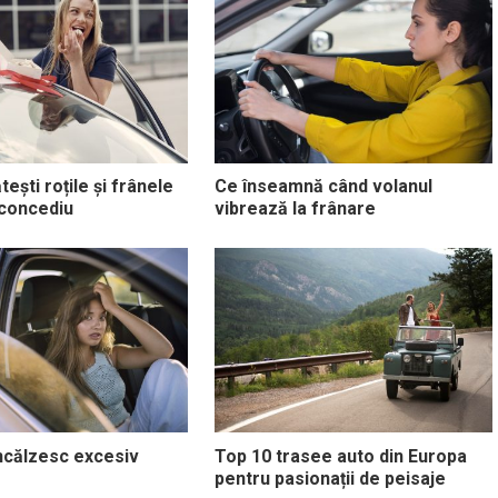
ești roțile și frânele
Ce înseamnă când volanul
 concediu
vibrează la frânare
ncălzesc excesiv
Top 10 trasee auto din Europa
pentru pasionații de peisaje