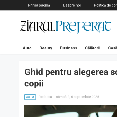
Prima pagină
Despre noi
Politică de con
Auto
Beauty
Business
Călătorii
Casă
Ghid pentru alegerea s
copii
Redacția
—
sâmbătă, 6 septembrie 2025
AUTO