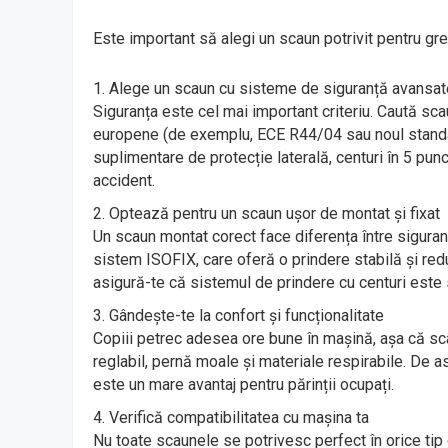
Este important să alegi un scaun potrivit pentru greu
Alege un scaun cu sisteme de siguranță avansat
Siguranța este cel mai important criteriu. Caută sca
europene (de exemplu, ECE R44/04 sau noul stand
suplimentare de protecție laterală, centuri în 5 pu
accident.
Optează pentru un scaun ușor de montat și fixat
Un scaun montat corect face diferența între siguran
sistem ISOFIX, care oferă o prindere stabilă și redu
asigură-te că sistemul de prindere cu centuri este s
Gândește-te la confort și funcționalitate
Copiii petrec adesea ore bune în mașină, așa că sca
reglabil, pernă moale și materiale respirabile. De 
este un mare avantaj pentru părinții ocupați.
Verifică compatibilitatea cu mașina ta
Nu toate scaunele se potrivesc perfect în orice tip