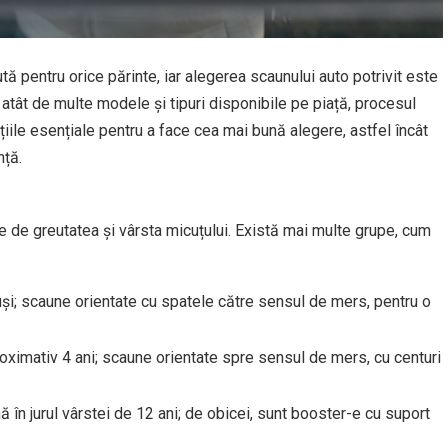
tă pentru orice părinte, iar alegerea scaunului auto potrivit este
Cu atât de multe modele și tipuri disponibile pe piață, procesul
țiile esențiale pentru a face cea mai bună alegere, astfel încât
nță.
ie de greutatea și vârsta micuțului. Există mai multe grupe, cum
uși; scaune orientate cu spatele către sensul de mers, pentru o
aproximativ 4 ani; scaune orientate spre sensul de mers, cu centuri
ă în jurul vârstei de 12 ani; de obicei, sunt booster-e cu suport