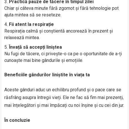
Practică pauze de tăcere în timpul zilei
Chiar și câteva minute fără zgomot și fără tehnologie pot
ajuta mintea să se reseteze.
Fii atent la respirație
Respirația calmă și conștientă ancorează în prezent și
relaxează mintea.
Învață să accepți liniștea
Nu fugi de tăcere, ci privește-o ca pe o oportunitate de a-ți
cunoaște mai bine gândurile și emoțiile.
Beneficiile gândurilor liniștite în viața ta
Aceste gânduri aduc un echilibru profund și o pace care se
răsfrâng asupra întregii vieți. Ele ne fac să fim mai prezenți,
mai înțelegători și mai împăcați cu noi înșine și cu cei din jur.
În concluzie