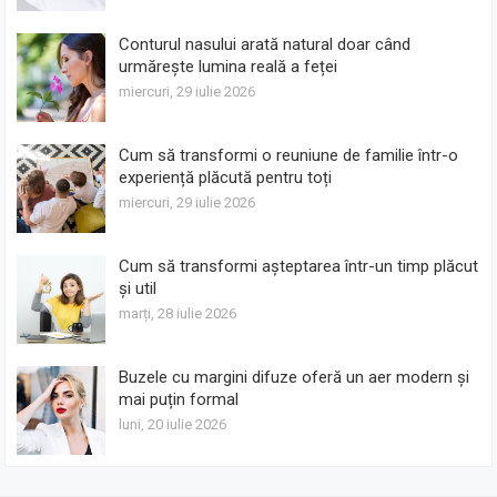
Conturul nasului arată natural doar când
urmărește lumina reală a feței
miercuri, 29 iulie 2026
Cum să transformi o reuniune de familie într-o
experiență plăcută pentru toți
miercuri, 29 iulie 2026
Cum să transformi așteptarea într-un timp plăcut
și util
marți, 28 iulie 2026
Buzele cu margini difuze oferă un aer modern și
mai puțin formal
luni, 20 iulie 2026