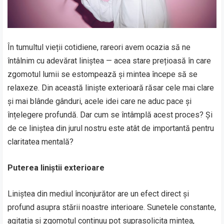
În tumultul vieții cotidiene, rareori avem ocazia să ne
întâlnim cu adevărat liniștea — acea stare prețioasă în care
zgomotul lumii se estompează și mintea începe să se
relaxeze. Din această liniște exterioară răsar cele mai clare
și mai blânde gânduri, acele idei care ne aduc pace și
înțelegere profundă. Dar cum se întâmplă acest proces? Și
de ce liniștea din jurul nostru este atât de importantă pentru
claritatea mentală?
Puterea liniștii exterioare
Liniștea din mediul înconjurător are un efect direct și
profund asupra stării noastre interioare. Sunetele constante,
agitația și zgomotul continuu pot suprasolicita mintea,