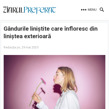
MENU
Gândurile liniștite care înfloresc din
liniștea exterioară
Redacția
joi, 29 mai 2025