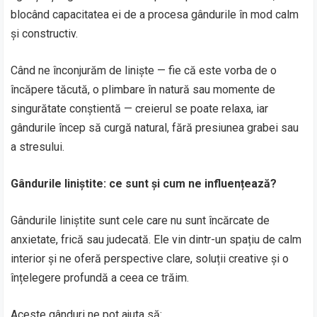
blocând capacitatea ei de a procesa gândurile în mod calm
și constructiv.
Când ne înconjurăm de liniște — fie că este vorba de o
încăpere tăcută, o plimbare în natură sau momente de
singurătate conștientă — creierul se poate relaxa, iar
gândurile încep să curgă natural, fără presiunea grabei sau
a stresului.
Gândurile liniștite: ce sunt și cum ne influențează?
Gândurile liniștite sunt cele care nu sunt încărcate de
anxietate, frică sau judecată. Ele vin dintr-un spațiu de calm
interior și ne oferă perspective clare, soluții creative și o
înțelegere profundă a ceea ce trăim.
Aceste gânduri ne pot ajuta să: