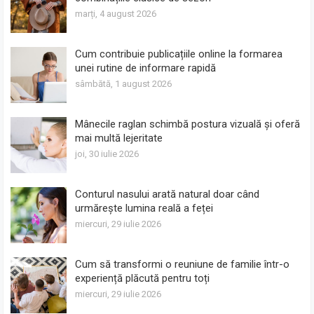
marți, 4 august 2026
Cum contribuie publicațiile online la formarea
unei rutine de informare rapidă
sâmbătă, 1 august 2026
Mânecile raglan schimbă postura vizuală și oferă
mai multă lejeritate
joi, 30 iulie 2026
Conturul nasului arată natural doar când
urmărește lumina reală a feței
miercuri, 29 iulie 2026
Cum să transformi o reuniune de familie într-o
experiență plăcută pentru toți
miercuri, 29 iulie 2026