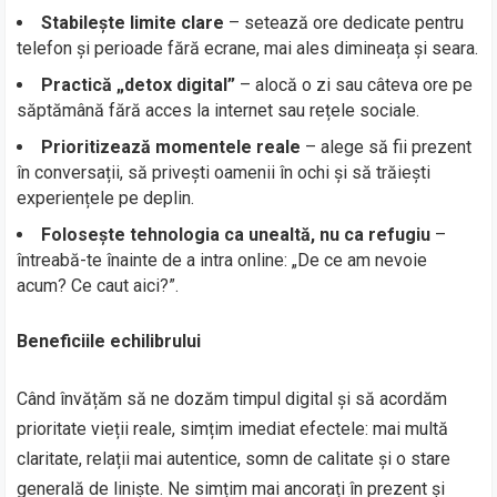
Stabilește limite clare
– setează ore dedicate pentru
telefon și perioade fără ecrane, mai ales dimineața și seara.
Practică „detox digital”
– alocă o zi sau câteva ore pe
săptămână fără acces la internet sau rețele sociale.
Prioritizează momentele reale
– alege să fii prezent
în conversații, să privești oamenii în ochi și să trăiești
experiențele pe deplin.
Folosește tehnologia ca unealtă, nu ca refugiu
–
întreabă-te înainte de a intra online: „De ce am nevoie
acum? Ce caut aici?”.
Beneficiile echilibrului
Când învățăm să ne dozăm timpul digital și să acordăm
prioritate vieții reale, simțim imediat efectele: mai multă
claritate, relații mai autentice, somn de calitate și o stare
generală de liniște. Ne simțim mai ancorați în prezent și