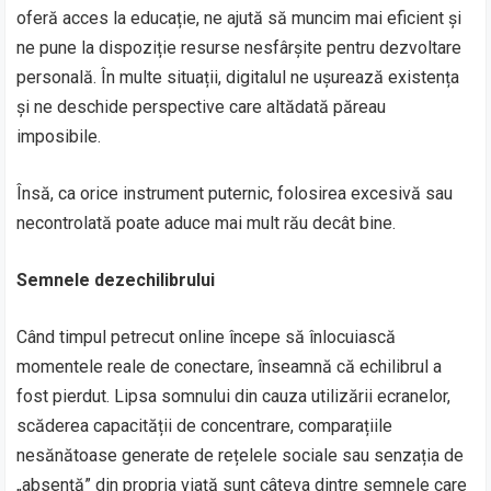
oferă acces la educație, ne ajută să muncim mai eficient și
ne pune la dispoziție resurse nesfârșite pentru dezvoltare
personală. În multe situații, digitalul ne ușurează existența
și ne deschide perspective care altădată păreau
imposibile.
Însă, ca orice instrument puternic, folosirea excesivă sau
necontrolată poate aduce mai mult rău decât bine.
Semnele dezechilibrului
Când timpul petrecut online începe să înlocuiască
momentele reale de conectare, înseamnă că echilibrul a
fost pierdut. Lipsa somnului din cauza utilizării ecranelor,
scăderea capacității de concentrare, comparațiile
nesănătoase generate de rețelele sociale sau senzația de
„absență” din propria viață sunt câteva dintre semnele care