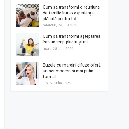
Cum să transformi o reuniune
de familie într-o experiență
plăcută pentru toți
miercuri, 29 iulie 2026
Cum să transformi așteptarea
într-un timp plăcut și util
marți, 28 iulie 2026
Buzele cu margini difuze oferă
un aer modern și mai puțin
formal
luni, 20 iulie 2026