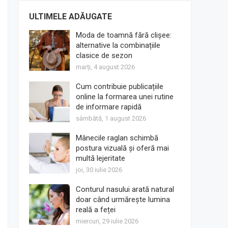
ULTIMELE ADĂUGATE
Moda de toamnă fără clișee:
alternative la combinațiile
clasice de sezon
marți, 4 august 2026
Cum contribuie publicațiile
online la formarea unei rutine
de informare rapidă
sâmbătă, 1 august 2026
Mânecile raglan schimbă
postura vizuală și oferă mai
multă lejeritate
joi, 30 iulie 2026
Conturul nasului arată natural
doar când urmărește lumina
reală a feței
miercuri, 29 iulie 2026