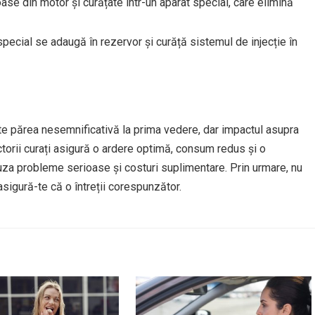
ase din motor și curățate într-un aparat special, care elimină
special se adaugă în rezervor și curăță sistemul de injecție în
oate părea nesemnificativă la prima vedere, dar impactul asupra
ctorii curați asigură o ardere optimă, consum redus și o
uza probleme serioase și costuri suplimentare. Prin urmare, nu
sigură-te că o întreții corespunzător.