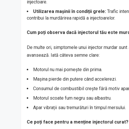
injectoare.
Utilizarea mașinii în condiții grele:
Trafic inte
contribui la murdărirea rapidă a injectoarelor.
Cum poți observa dacă injectorul tău este mur
De multe ori, simptomele unui injector murdar sunt
avansează. Iată câteva semne clare:
Motorul nu mai pornește din prima.
Mașina pierde din putere când accelerezi.
Consumul de combustibil crește fără motiv apar
Motorul scoate fum negru sau albastru.
Apar vibrații sau tremurături în timpul mersului.
Ce poți face pentru a menține injectorul curat?