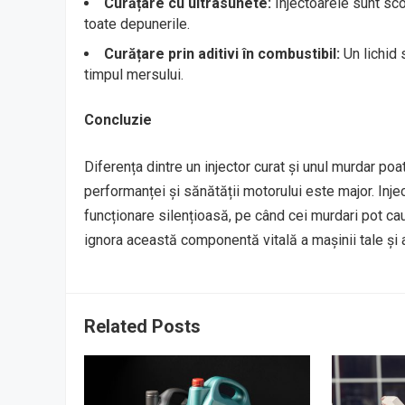
Curățare cu ultrasunete:
Injectoarele sunt sco
toate depunerile.
Curățare prin aditivi în combustibil:
Un lichid 
timpul mersului.
Concluzie
Diferența dintre un injector curat și unul murdar p
performanței și sănătății motorului este major. Inje
funcționare silențioasă, pe când cei murdari pot ca
ignora această componentă vitală a mașinii tale și a
Related Posts