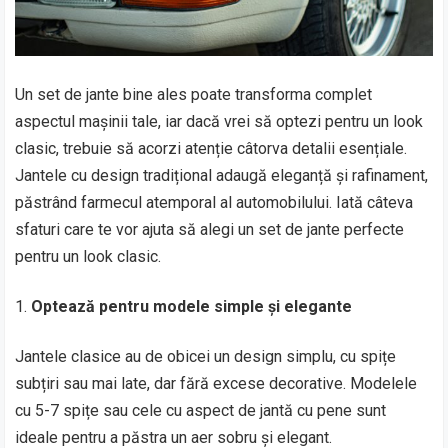
Un set de jante bine ales poate transforma complet
aspectul mașinii tale, iar dacă vrei să optezi pentru un look
clasic, trebuie să acorzi atenție câtorva detalii esențiale.
Jantele cu design tradițional adaugă eleganță și rafinament,
păstrând farmecul atemporal al automobilului. Iată câteva
sfaturi care te vor ajuta să alegi un set de jante perfecte
pentru un look clasic.
Optează pentru modele simple și elegante
Jantele clasice au de obicei un design simplu, cu spițe
subțiri sau mai late, dar fără excese decorative. Modelele
cu 5-7 spițe sau cele cu aspect de jantă cu pene sunt
ideale pentru a păstra un aer sobru și elegant.