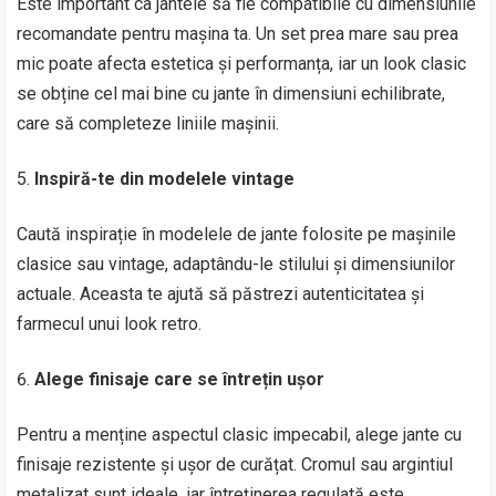
Este important ca jantele să fie compatibile cu dimensiunile
recomandate pentru mașina ta. Un set prea mare sau prea
mic poate afecta estetica și performanța, iar un look clasic
se obține cel mai bine cu jante în dimensiuni echilibrate,
care să completeze liniile mașinii.
Inspiră-te din modelele vintage
Caută inspirație în modelele de jante folosite pe mașinile
clasice sau vintage, adaptându-le stilului și dimensiunilor
actuale. Aceasta te ajută să păstrezi autenticitatea și
farmecul unui look retro.
Alege finisaje care se întrețin ușor
Pentru a menține aspectul clasic impecabil, alege jante cu
finisaje rezistente și ușor de curățat. Cromul sau argintiul
metalizat sunt ideale, iar întreținerea regulată este