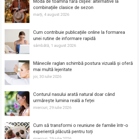
Moda de toamnă fără clișee: alternative la
combinațiile clasice de sezon
marți, 4 august 2026
Cum contribuie publicațiile online la formarea
unei rutine de informare rapidă
sâmbătă, 1 august 2026
Mânecile raglan schimbă postura vizuală și oferă
mai multă lejeritate
joi, 30 iulie 2026
Conturul nasului arată natural doar când
urmărește lumina reală a feței
miercuri, 29 iulie 2026
Cum să transformi o reuniune de familie într-o
experiență plăcută pentru toți
miercuri, 29 iulie 2026