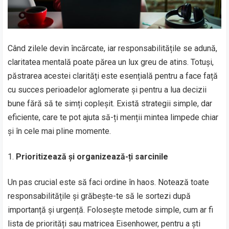
Când zilele devin încărcate, iar responsabilitățile se adună,
claritatea mentală poate părea un lux greu de atins. Totuși,
păstrarea acestei clarități este esențială pentru a face față
cu succes perioadelor aglomerate și pentru a lua decizii
bune fără să te simți copleșit. Există strategii simple, dar
eficiente, care te pot ajuta să-ți menții mintea limpede chiar
și în cele mai pline momente.
Prioritizează și organizează-ți sarcinile
Un pas crucial este să faci ordine în haos. Notează toate
responsabilitățile și grăbește-te să le sortezi după
importanță și urgență. Folosește metode simple, cum ar fi
lista de priorități sau matricea Eisenhower, pentru a ști