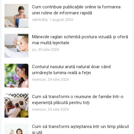
Cum contribuie publicațiile online la formarea
unei rutine de informare rapidă
sâmbătă, 1 august 2026
Mânecile raglan schimbă postura vizuală și oferă
mai multă lejeritate
joi, 30 iulie 2026
Conturul nasului arată natural doar când
urmărește lumina reală a feței
miercuri, 29 iulie 2026
Cum să transformi o reuniune de familie într-o
experiență plăcută pentru toți
miercuri, 29 iulie 2026
Cum să transformi așteptarea într-un timp plăcut
și util