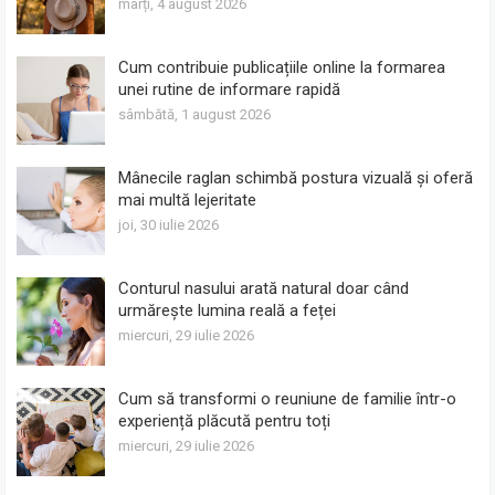
marți, 4 august 2026
Cum contribuie publicațiile online la formarea
unei rutine de informare rapidă
sâmbătă, 1 august 2026
Mânecile raglan schimbă postura vizuală și oferă
mai multă lejeritate
joi, 30 iulie 2026
Conturul nasului arată natural doar când
urmărește lumina reală a feței
miercuri, 29 iulie 2026
Cum să transformi o reuniune de familie într-o
experiență plăcută pentru toți
miercuri, 29 iulie 2026