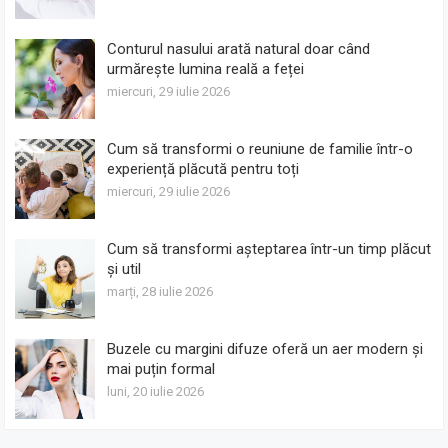
Conturul nasului arată natural doar când
urmărește lumina reală a feței
miercuri, 29 iulie 2026
Cum să transformi o reuniune de familie într-o
experiență plăcută pentru toți
miercuri, 29 iulie 2026
Cum să transformi așteptarea într-un timp plăcut
și util
marți, 28 iulie 2026
Buzele cu margini difuze oferă un aer modern și
mai puțin formal
luni, 20 iulie 2026