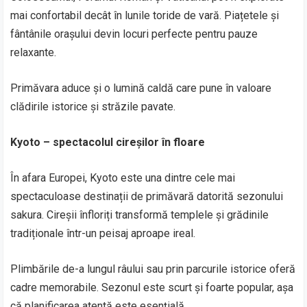
mai confortabil decât în lunile toride de vară. Piațetele și
fântânile orașului devin locuri perfecte pentru pauze
relaxante.
Primăvara aduce și o lumină caldă care pune în valoare
clădirile istorice și străzile pavate.
Kyoto – spectacolul cireșilor în floare
În afara Europei, Kyoto este una dintre cele mai
spectaculoase destinații de primăvară datorită sezonului
sakura. Cireșii înfloriți transformă templele și grădinile
tradiționale într-un peisaj aproape ireal.
Plimbările de-a lungul râului sau prin parcurile istorice oferă
cadre memorabile. Sezonul este scurt și foarte popular, așa
că planificarea atentă este esențială.