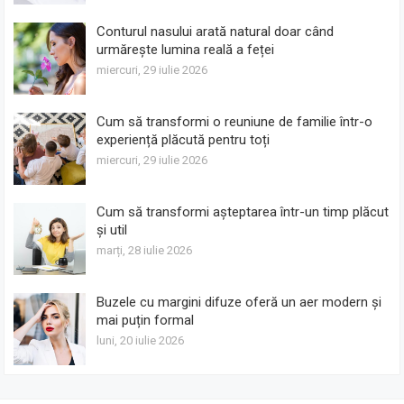
Conturul nasului arată natural doar când
urmărește lumina reală a feței
miercuri, 29 iulie 2026
Cum să transformi o reuniune de familie într-o
experiență plăcută pentru toți
miercuri, 29 iulie 2026
Cum să transformi așteptarea într-un timp plăcut
și util
marți, 28 iulie 2026
Buzele cu margini difuze oferă un aer modern și
mai puțin formal
luni, 20 iulie 2026