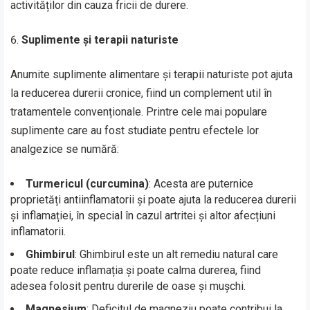
activităților din cauza fricii de durere.
Suplimente și terapii naturiste
Anumite suplimente alimentare și terapii naturiste pot ajuta
la reducerea durerii cronice, fiind un complement util în
tratamentele convenționale. Printre cele mai populare
suplimente care au fost studiate pentru efectele lor
analgezice se numără:
Turmericul (curcumina)
: Acesta are puternice
proprietăți antiinflamatorii și poate ajuta la reducerea durerii
și inflamației, în special în cazul artritei și altor afecțiuni
inflamatorii.
Ghimbirul
: Ghimbirul este un alt remediu natural care
poate reduce inflamația și poate calma durerea, fiind
adesea folosit pentru durerile de oase și mușchi.
Magnesium
: Deficitul de magneziu poate contribui la