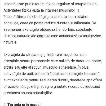
cronică este prin exerciții fizice regulate și terapie fizică.
Activitatea fizică ajută la întărirea mușchilor, la
îmbunătățirea flexibilității și la stimularea circulației
sanguine, ceea ce poate reduce durerea și inflamația. De
asemenea, exercițiile eliberează endorfine, substanțe
chimice naturale ale corpului care acționează ca analgezice
naturale.
Exercițiile de stretching și întărire a mușchilor sunt
esențiale pentru persoanele care suferă de dureri de spate,
artrită sau alte afecțiuni musculo-scheletice. În plus,
activitățile de apă, cum ar fi înotul sau exercițiile în piscină,
sunt excelente pentru reducerea durerii, deoarece apa oferă
o rezistență ușoară și susține greutatea corpului, reducând
presiunea asupra articulațiilor.
Terapia prin masaj