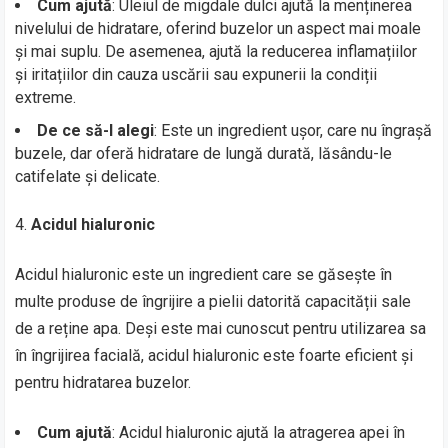
Cum ajută
: Uleiul de migdale dulci ajută la menținerea
nivelului de hidratare, oferind buzelor un aspect mai moale
și mai suplu. De asemenea, ajută la reducerea inflamațiilor
și iritațiilor din cauza uscării sau expunerii la condiții
extreme.
De ce să-l alegi
: Este un ingredient ușor, care nu îngrașă
buzele, dar oferă hidratare de lungă durată, lăsându-le
catifelate și delicate.
Acidul hialuronic
Acidul hialuronic este un ingredient care se găsește în
multe produse de îngrijire a pielii datorită capacității sale
de a reține apa. Deși este mai cunoscut pentru utilizarea sa
în îngrijirea facială, acidul hialuronic este foarte eficient și
pentru hidratarea buzelor.
Cum ajută
: Acidul hialuronic ajută la atragerea apei în