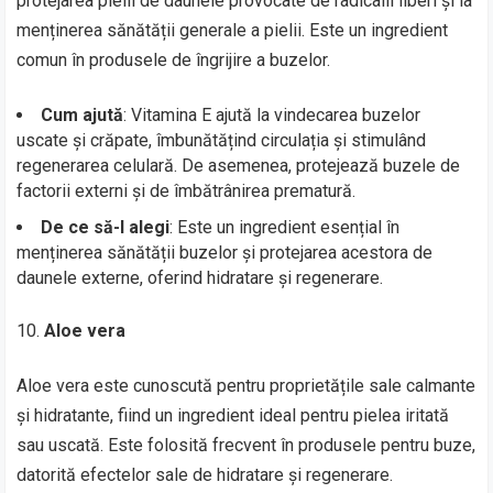
protejarea pielii de daunele provocate de radicalii liberi și la
menținerea sănătății generale a pielii. Este un ingredient
comun în produsele de îngrijire a buzelor.
Cum ajută
: Vitamina E ajută la vindecarea buzelor
uscate și crăpate, îmbunătățind circulația și stimulând
regenerarea celulară. De asemenea, protejează buzele de
factorii externi și de îmbătrânirea prematură.
De ce să-l alegi
: Este un ingredient esențial în
menținerea sănătății buzelor și protejarea acestora de
daunele externe, oferind hidratare și regenerare.
Aloe vera
Aloe vera este cunoscută pentru proprietățile sale calmante
și hidratante, fiind un ingredient ideal pentru pielea iritată
sau uscată. Este folosită frecvent în produsele pentru buze,
datorită efectelor sale de hidratare și regenerare.