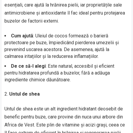
esențiali, care ajută la hrănirea pielii, iar proprietățile sale
antimicrobiene și antioxidante îl fac ideal pentru protejarea
buzelor de factorii externi.
Cum ajută
: Uleiul de cocos formează o barieră
protectoare pe buze, împiedicând pierderea umezelii și
prevenind uscarea acestora. De asemenea, ajută la
calmarea iritațiilor și la reducerea inflamațiilor.
De ce să-l alegi
: Este natural, accesibil și eficient
pentru hidratarea profundă a buzelor, fără a adăuga
ingrediente chimice dăunătoare.
Untul de shea
Untul de shea este un alt ingredient hidratant deosebit de
benefic pentru buze, care provine din nuca unui arbore din
Africa de Vest. Este plin de vitamine și acizi grași, ceea ce
îl face extrem de eficient în hrănirea și regenerarea pielii.