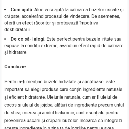
Cum ajută
: Aloe vera ajută la calmarea buzelor uscate și
crăpate, accelerând procesul de vindecare. De asemenea,
oferă un efect răcoritor și protejează împotriva
deshidratării.
De ce să-l alegi
: Este perfect pentru buzele iritate sau
expuse la condiții extreme, având un efect rapid de calmare
și hidratare.
Concluzie
Pentru a-ți menține buzele hidratate și sănătoase, este
important să alegi produse care conțin ingrediente naturale
și eficient hidratante. Uleiurile naturale, cum ar fi uleiul de
cocos și uleiul de jojoba, alături de ingrediente precum untul
de shea, mierea și acidul hialuronic, sunt esențiale pentru
prevenirea uscării și crăpării buzelor. Încearcă să integrezi
aceste ingrediente în rutina ta de îngrijire pentru a avea