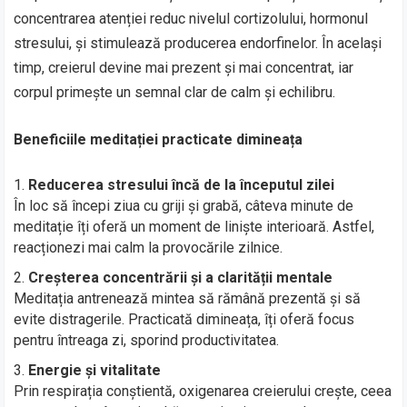
concentrarea atenției reduc nivelul cortizolului, hormonul
stresului, și stimulează producerea endorfinelor. În același
timp, creierul devine mai prezent și mai concentrat, iar
corpul primește un semnal clar de calm și echilibru.
Beneficiile meditației practicate dimineața
Reducerea stresului încă de la începutul zilei
În loc să începi ziua cu griji și grabă, câteva minute de
meditație îți oferă un moment de liniște interioară. Astfel,
reacționezi mai calm la provocările zilnice.
Creșterea concentrării și a clarității mentale
Meditația antrenează mintea să rămână prezentă și să
evite distragerile. Practicată dimineața, îți oferă focus
pentru întreaga zi, sporind productivitatea.
Energie și vitalitate
Prin respirația conștientă, oxigenarea creierului crește, ceea