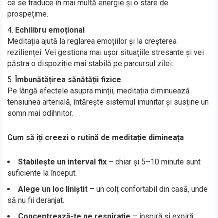
ce se traduce în mai multă energie și o stare de
prospețime.
Echilibru emoțional
Meditația ajută la reglarea emoțiilor și la creșterea
rezilienței. Vei gestiona mai ușor situațiile stresante și vei
păstra o dispoziție mai stabilă pe parcursul zilei.
Îmbunătățirea sănătății fizice
Pe lângă efectele asupra minții, meditația diminuează
tensiunea arterială, întărește sistemul imunitar și susține un
somn mai odihnitor.
Cum să îți creezi o rutină de meditație dimineața
Stabilește un interval fix
– chiar și 5–10 minute sunt
suficiente la început.
Alege un loc liniștit
– un colț confortabil din casă, unde
să nu fii deranjat.
Concentrează-te pe respirație
– inspiră și expiră