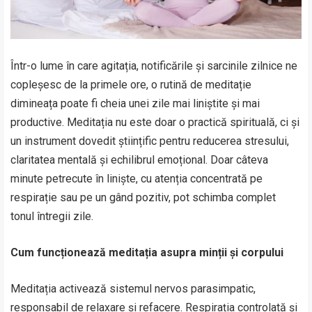
Într-o lume în care agitația, notificările și sarcinile zilnice ne
copleșesc de la primele ore, o rutină de meditație
dimineața poate fi cheia unei zile mai liniștite și mai
productive. Meditația nu este doar o practică spirituală, ci și
un instrument dovedit științific pentru reducerea stresului,
claritatea mentală și echilibrul emoțional. Doar câteva
minute petrecute în liniște, cu atenția concentrată pe
respirație sau pe un gând pozitiv, pot schimba complet
tonul întregii zile.
Cum funcționează meditația asupra minții și corpului
Meditația activează sistemul nervos parasimpatic,
responsabil de relaxare și refacere. Respirația controlată și