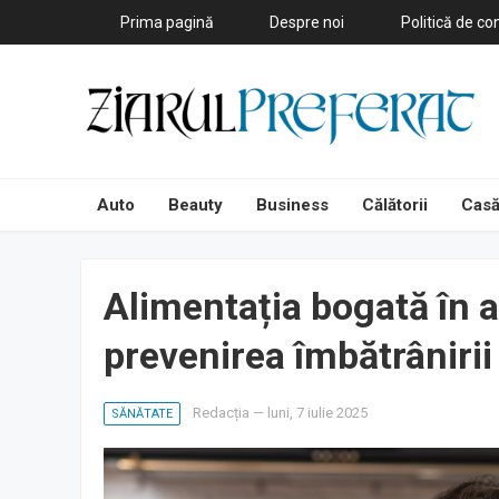
Prima pagină
Despre noi
Politică de con
Auto
Beauty
Business
Călătorii
Casă
Alimentația bogată în a
prevenirea îmbătrânirii
Redacția
—
luni, 7 iulie 2025
SĂNĂTATE