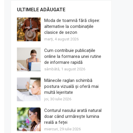
ULTIMELE ADĂUGATE
Moda de toamnă fără clișee:
alternative la combinațiile
clasice de sezon
marți, 4 august 2026
Cum contribuie publicațiile
online la formarea unei rutine
de informare rapidă
sâmbătă, 1 august 2026
Mânecile raglan schimbă
postura vizuală și oferă mai
multă lejeritate
joi, 30 iulie 2026
Conturul nasului arată natural
doar când urmărește lumina
reală a feței
miercuri, 29 iulie 2026