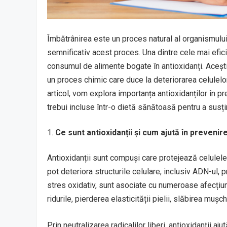
Îmbătrânirea este un proces natural al organismului, 
semnificativ acest proces. Una dintre cele mai efici
consumul de alimente bogate în antioxidanți. Aceșt
un proces chimic care duce la deteriorarea celulelo
articol, vom explora importanța antioxidanților în p
trebui incluse într-o dietă sănătoasă pentru a susțin
Ce sunt antioxidanții și cum ajută în prevenir
Antioxidanții sunt compuși care protejează celulele 
pot deteriora structurile celulare, inclusiv ADN-ul,
stres oxidativ, sunt asociate cu numeroase afecțiu
ridurile, pierderea elasticității pielii, slăbirea mușch
Prin neutralizarea radicalilor liberi, antioxidanții a