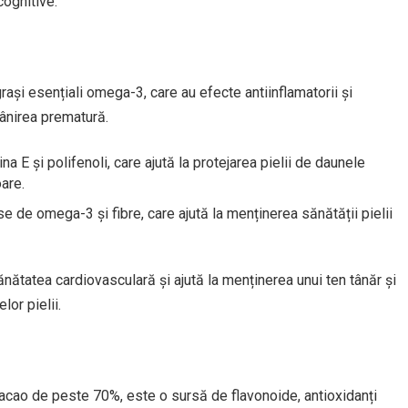
cognitive.
ași esențiali omega-3, care au efecte antiinflamatorii și
rânirea prematură.
a E și polifenoli, care ajută la protejarea pielii de daunele
are.
e de omega-3 și fibre, care ajută la menținerea sănătății pielii
nătatea cardiovasculară și ajută la menținerea unui ten tânăr și
lor pielii.
cacao de peste 70%, este o sursă de flavonoide, antioxidanți