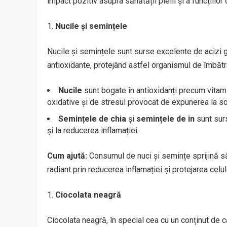
impact pozitiv asupra sănătății pielii și a funcțiilor 
Nucile și semințele
Nucile și semințele sunt surse excelente de acizi gr
antioxidante, protejând astfel organismul de îmbăt
Nucile
sunt bogate în antioxidanți precum vitamin
oxidative și de stresul provocat de expunerea la so
Semințele de chia
și
semințele de in
sunt surs
și la reducerea inflamației.
Cum ajută:
Consumul de nuci și semințe sprijină să
radiant prin reducerea inflamației și protejarea celule
Ciocolata neagră
Ciocolata neagră, în special cea cu un conținut de 