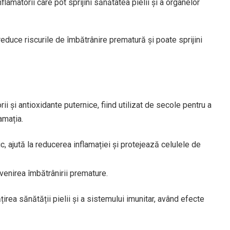
lamatorii care pot sprijini sănătatea pielii și a organelor
duce riscurile de îmbătrânire prematură și poate sprijini
ii și antioxidante puternice, fiind utilizat de secole pentru a
amația.
c, ajută la reducerea inflamației și protejează celulele de
revenirea îmbătrânirii premature.
rea sănătății pielii și a sistemului imunitar, având efecte