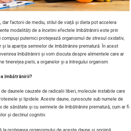
dar factorii de mediu, stilul de viață și dieta pot accelera
ente modalități de a încetini efectele îmbătrânirii este prin
i compuși puternici protejează organismul de stresul oxidativ,
r și la apariția semnelor de îmbătrânire prematură. În acest
revenirea îmbătrânirii și vom discuta despre alimentele care ar
e tinerețea pielii, a organelor și a întregului organism.
ea îmbătrânirii?
de daunele cauzate de radicalii liberi, molecule instabile care
 proteinele și lipidele. Aceste daune, cunoscute sub numele de
ni de sănătate și cu semnele de îmbătrânire prematură, cum ar fi
ilor și declinul cognitiv.
jută la protejarea organismului de aceste daune și sprijină