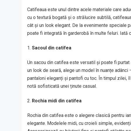
Catifeaua este unul dintre acele materiale care aduc 
cu o textură bogată și o strălucire subtilă, catifea
cât și un look elegant. De la evenimente speciale pâ
poate fi integrată în garderobă în multe feluri. Iată 
Sacoul din catifea
Un sacou din catifea este versatil și poate fi purtat
un look de seară, alege un model în nuanțe adânci 
pantaloni eleganți și pantofi cu toc. În timpul zilei
notă sofisticată unei ținute casual.
Rochia midi din catifea
Rochia din catifea este o alegere clasică pentru iarn
elegante. Modelele midi, cu croieli simple, evidenți