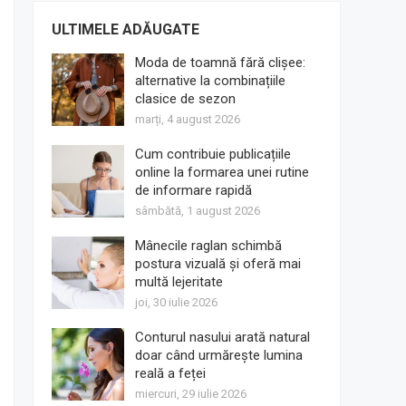
ULTIMELE ADĂUGATE
Moda de toamnă fără clișee:
alternative la combinațiile
clasice de sezon
marți, 4 august 2026
Cum contribuie publicațiile
online la formarea unei rutine
de informare rapidă
sâmbătă, 1 august 2026
Mânecile raglan schimbă
postura vizuală și oferă mai
multă lejeritate
joi, 30 iulie 2026
Conturul nasului arată natural
doar când urmărește lumina
reală a feței
miercuri, 29 iulie 2026