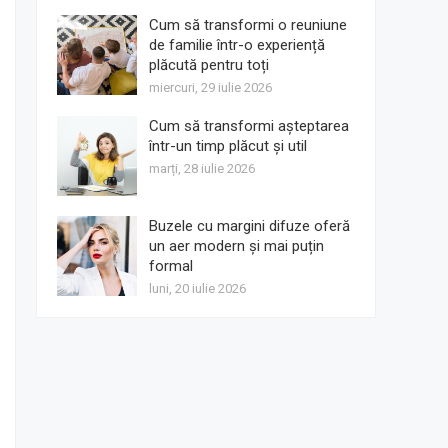
Cum să transformi o reuniune
de familie într-o experiență
plăcută pentru toți
miercuri, 29 iulie 2026
Cum să transformi așteptarea
într-un timp plăcut și util
marți, 28 iulie 2026
Buzele cu margini difuze oferă
un aer modern și mai puțin
formal
luni, 20 iulie 2026