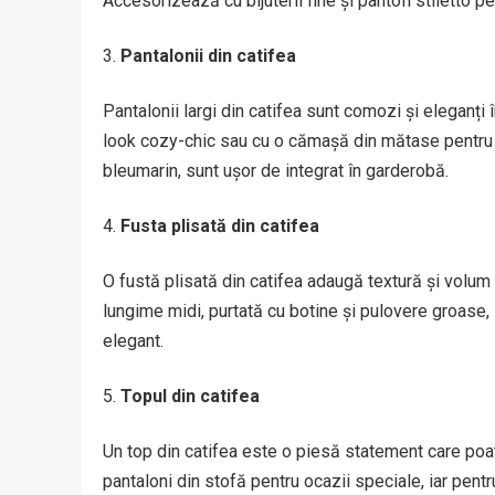
Accesorizează cu bijuterii fine și pantofi stiletto p
Pantalonii din catifea
Pantalonii largi din catifea sunt comozi și eleganți î
look cozy-chic sau cu o cămașă din mătase pentru u
bleumarin, sunt ușor de integrat în garderobă.
Fusta plisată din catifea
O fustă plisată din catifea adaugă textură și volum 
lungime midi, purtată cu botine și pulovere groase, 
elegant.
Topul din catifea
Un top din catifea este o piesă statement care poat
pantaloni din stofă pentru ocazii speciale, iar pentr