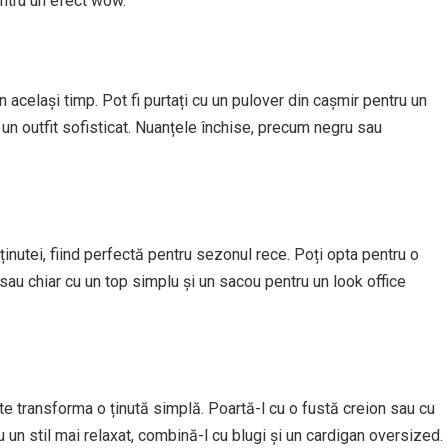
entru un efect wow.
n același timp. Pot fi purtați cu un pulover din cașmir pentru un
n outfit sofisticat. Nuanțele închise, precum negru sau
ținutei, fiind perfectă pentru sezonul rece. Poți opta pentru o
sau chiar cu un top simplu și un sacou pentru un look office
e transforma o ținută simplă. Poartă-l cu o fustă creion sau cu
u un stil mai relaxat, combină-l cu blugi și un cardigan oversized.