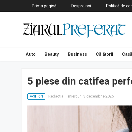
Prima pagină
Despre noi
Politică de con
Auto
Beauty
Business
Călătorii
Casă
5 piese din catifea per
Redacția
—
miercuri, 3 decembrie 2025
FASHION