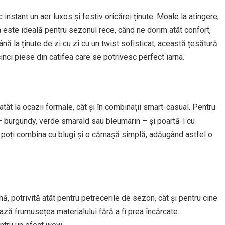
instant un aer luxos și festiv oricărei ținute. Moale la atingere,
ua este ideală pentru sezonul rece, când ne dorim atât confort,
nă la ținute de zi cu zi cu un twist sofisticat, această țesătură
cinci piese din catifea care se potrivesc perfect iarna.
 atât la ocazii formale, cât și în combinații smart-casual. Pentru
– burgundy, verde smarald sau bleumarin – și poartă-l cu
, îl poți combina cu blugi și o cămașă simplă, adăugând astfel o
ă, potrivită atât pentru petrecerile de sezon, cât și pentru cine
ază frumusețea materialului fără a fi prea încărcate.